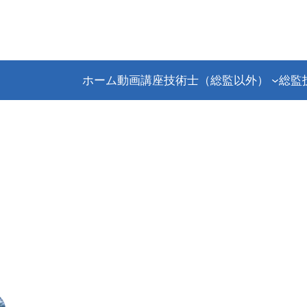
ホーム
動画講座
技術士（総監以外）
総監