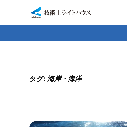
内
容
を
ス
キ
ッ
プ
タグ:
海岸・海洋