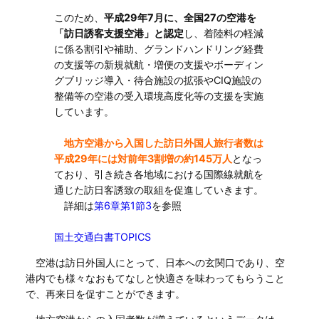
このため、
平成29年7月に、全国27の空港を
「訪日誘客支援空港」と認定
し、着陸料の軽減
に係る割引や補助、グランドハンドリング経費
の支援等の新規就航・増便の支援やボーディン
グブリッジ導入・待合施設の拡張やCIQ施設の
整備等の空港の受入環境高度化等の支援を実施
しています。
地方空港から入国した訪日外国人旅行者数は
平成29年には対前年3割増の約145万人
となっ
ており、引き続き各地域における国際線就航を
通じた訪日客誘致の取組を促進していきます。
詳細は
第6章第1節3
を参照
国土交通白書TOPICS
空港は訪日外国人にとって、日本への玄関口であり、空
港内でも様々なおもてなしと快適さを味わってもらうこと
で、再来日を促すことができます。