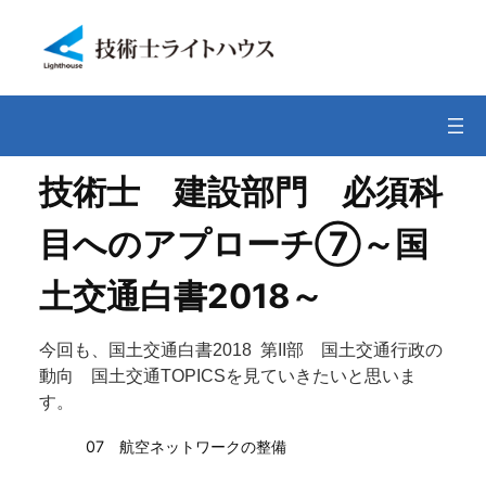
内
容
を
ス
キ
ッ
プ
技術士 建設部門 必須科
目へのアプローチ⑦～国
土交通白書2018～
今回も、国土交通白書2018 第II部 国土交通行政の
動向 国土交通TOPICSを見ていきたいと思いま
す。
07 航空ネットワークの整備