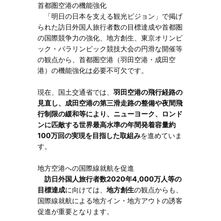
首都圏空港の機能強化
「明日の日本を支える観光ビジョン」で掲げ
られた訪日外国人旅行者数の目標達成や首都圏
の国際競争力の強化、地方創生、東京オリンピ
ック・パラリンピック競技大会の円滑な開催等
の観点から、首都圏空港（羽田空港・成田空
港）の機能強化は必要不可欠です。
現在、国土交通省では、
羽田空港の飛行経路の
見直し、成田空港の第三滑走路の整備や夜間飛
行制限の緩和等により、ニューヨーク、ロンド
ンに匹敵する世界最高水準の年間発着容量約
100万回の実現を目指した取組み
を進めていま
す。
地方空港への国際線就航を促進
訪日外国人旅行者数2020年4,000万人等の
目標達成
に向けては、
地方創生
の観点からも、
国際線就航による地方イン・地方アウトの誘客
促進が重要となります。