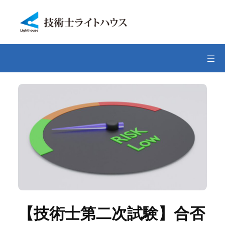
内
容
を
ス
キ
ッ
プ
【技術士第二次試験】合否