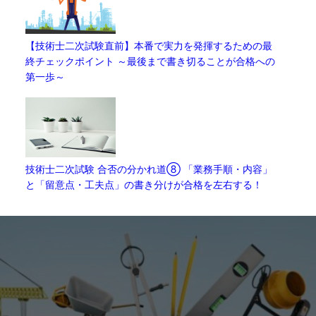
【技術士二次試験直前】本番で実力を発揮するための最
終チェックポイント ～最後まで書き切ることが合格への
第一歩～
技術士二次試験 合否の分かれ道⑧ 「業務手順・内容」
と「留意点・工夫点」の書き分けが合格を左右する！