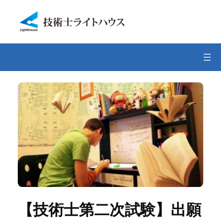
内
容
を
ス
キ
ッ
プ
【技術士第二次試験】出願